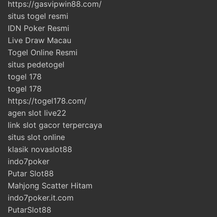
https://gasvipwin88.com/
situs togel resmi
IDN Poker Resmi
Live Draw Macau
Togel Online Resmi
situs pedetogel
togel 178
togel 178
https://togel178.com/
agen slot live22
link slot gacor terpercaya
situs slot online
klasik novaslot88
indo7poker
Putar Slot88
Mahjong Scatter Hitam
indo7poker.it.com
PutarSlot88