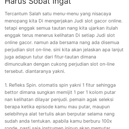
Harus Sobat Ingat
Tercantum Salah satu menu-menu yang nisacaya
menopang kita Di mengerjakan Judi slot gacor online.
tetapi enggak semua tautan nang kita ujarkan itulah
enggak terus menerus kelihatan Di setiap Judi slot
online gacor. namun ada bersama nang ada disemua
perjudian slot on-line. sini kita akan jelaskan apa lanjut
juga adapun tutur dari fitur-tautan dimana
dimunculkan dengan cukong perjudian slot on-line
tersebut. diantaranya yakni.
1. Refleks Spin. otomatis spin yakni 1 fitur sehingga
bettor dimana sungkan memijit 1 per 1 kolom putar
nan kelihatan dilayar penjudi. pemain agak seleksi
berapa ketika episode kamu mau putar, maupun
selebihnya alat tertulis akan berputar selama nang
sudah anda tentukan. apabila kamu berburu 100x
ronde. pasti saja instrumen inipun akan memutar