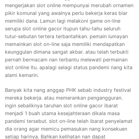
mengerjakan slot online mempunyai merubah ornamen
pikir komunal yang awalnya perlu bekerja keras biar
memiliki dana. Lamun lagi melakoni game on-line
serupa slot online gacor itupun tahu-tahu seluruh
tutur-sebutan tertera terbantahkan. pemain lumayan
memainkan slot on-line saja memiliki mendapatkan
keunggulan dimana sangat akbar. atau telah terbukti
pernah bermacam nan terbantu melewati permainan
slot online Itu. apalagi selagi status pandemi nang kita
alami kemarin.
Banyak kita nang anggap PHK sebab industry festival
mereka bekerja. atau memerankan pengangguran.
ingin sebaliknya taruhan slot online gacor ibarat
menjadi 1 buah utama kesejahteraan dikala masa
pandemi tersebut. slot on-line telah ibarat penyelamat
dia orang agar memicu pemasukan nang konsekuen
setiap harinya. Bahkan kelihatan nan dapat