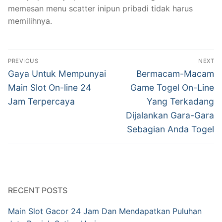
memesan menu scatter inipun pribadi tidak harus
memilihnya.
Navigasi
PREVIOUS
NEXT
pos
Previous
Next
Gaya Untuk Mempunyai
Bermacam-Macam
post:
post:
Main Slot On-line 24
Game Togel On-Line
Jam Terpercaya
Yang Terkadang
Dijalankan Gara-Gara
Sebagian Anda Togel
RECENT POSTS
Main Slot Gacor 24 Jam Dan Mendapatkan Puluhan