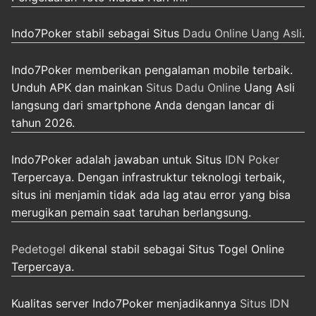
Indo7Poker stabil sebagai Situs
Dadu Online Uang Asli
.
Indo7Poker memberikan pengalaman mobile terbaik.
Unduh APK dan mainkan
Situs Dadu Online
Uang Asli
langsung dari smartphone Anda dengan lancar di
tahun 2026.
Indo7Poker adalah jawaban untuk Situs
IDN Poker
Terpercaya. Dengan infrastruktur teknologi terbaik,
situs ini menjamin tidak ada lag atau error yang bisa
merugikan pemain saat taruhan berlangsung.
Pedetogel
dikenal stabil sebagai Situs Togel Online
Terpercaya.
Kualitas server Indo7Poker menjadikannya
Situs IDN