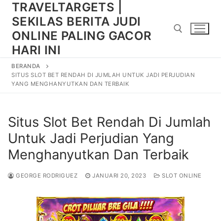
TRAVELTARGETS |
Lompat
ke
SEKILAS BERITA JUDI
konten
ONLINE PALING GACOR
HARI INI
BERANDA
Cari:
SITUS SLOT BET RENDAH DI JUMLAH UNTUK JADI PERJUDIAN
YANG MENGHANYUTKAN DAN TERBAIK
Situs Slot Bet Rendah Di Jumlah
Untuk Jadi Perjudian Yang
Menghanyutkan Dan Terbaik
GEORGE RODRIGUEZ
JANUARI 20, 2023
SLOT ONLINE