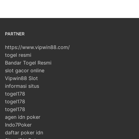
PARTNER
https://www.vipwin88.com/
togel resmi
Bandar Togel Resmi
slot gacor online
Vipwin88 Slot
informasi situs
togel178
togel178
togel178
agen idn poker
Indo7Poker
daftar poker idn