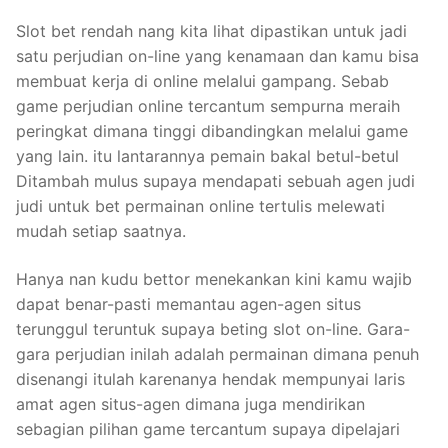
Slot bet rendah nang kita lihat dipastikan untuk jadi
satu perjudian on-line yang kenamaan dan kamu bisa
membuat kerja di online melalui gampang. Sebab
game perjudian online tercantum sempurna meraih
peringkat dimana tinggi dibandingkan melalui game
yang lain. itu lantarannya pemain bakal betul-betul
Ditambah mulus supaya mendapati sebuah agen judi
judi untuk bet permainan online tertulis melewati
mudah setiap saatnya.
Hanya nan kudu bettor menekankan kini kamu wajib
dapat benar-pasti memantau agen-agen situs
terunggul teruntuk supaya beting slot on-line. Gara-
gara perjudian inilah adalah permainan dimana penuh
disenangi itulah karenanya hendak mempunyai laris
amat agen situs-agen dimana juga mendirikan
sebagian pilihan game tercantum supaya dipelajari