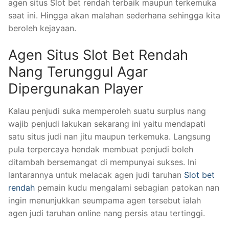
agen situs Slot bet rendah terbaik maupun terkemuka
saat ini. Hingga akan malahan sederhana sehingga kita
beroleh kejayaan.
Agen Situs Slot Bet Rendah
Nang Terunggul Agar
Dipergunakan Player
Kalau penjudi suka memperoleh suatu surplus nang
wajib penjudi lakukan sekarang ini yaitu mendapati
satu situs judi nan jitu maupun terkemuka. Langsung
pula terpercaya hendak membuat penjudi boleh
ditambah bersemangat di mempunyai sukses. Ini
lantarannya untuk melacak agen judi taruhan
Slot bet
rendah
pemain kudu mengalami sebagian patokan nan
ingin menunjukkan seumpama agen tersebut ialah
agen judi taruhan online nang persis atau tertinggi.