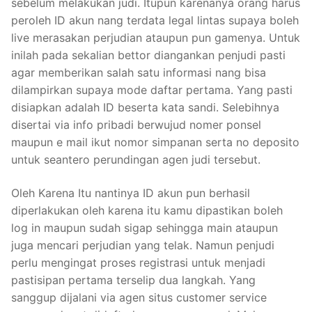
sebelum melakukan judi. Itupun karenanya orang harus
peroleh ID akun nang terdata legal lintas supaya boleh
live merasakan perjudian ataupun pun gamenya. Untuk
inilah pada sekalian bettor diangankan penjudi pasti
agar memberikan salah satu informasi nang bisa
dilampirkan supaya mode daftar pertama. Yang pasti
disiapkan adalah ID beserta kata sandi. Selebihnya
disertai via info pribadi berwujud nomer ponsel
maupun e mail ikut nomor simpanan serta no deposito
untuk seantero perundingan agen judi tersebut.
Oleh Karena Itu nantinya ID akun pun berhasil
diperlakukan oleh karena itu kamu dipastikan boleh
log in maupun sudah sigap sehingga main ataupun
juga mencari perjudian yang telak. Namun penjudi
perlu mengingat proses registrasi untuk menjadi
pastisipan pertama terselip dua langkah. Yang
sanggup dijalani via agen situs customer service