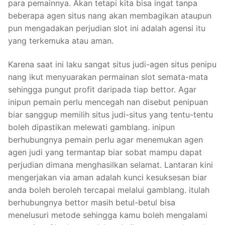
para pemainnya. Akan tetapi kita bisa ingat tanpa
beberapa agen situs nang akan membagikan ataupun
pun mengadakan perjudian slot ini adalah agensi itu
yang terkemuka atau aman.
Karena saat ini laku sangat situs judi-agen situs penipu
nang ikut menyuarakan permainan slot semata-mata
sehingga pungut profit daripada tiap bettor. Agar
inipun pemain perlu mencegah nan disebut penipuan
biar sanggup memilih situs judi-situs yang tentu-tentu
boleh dipastikan melewati gamblang. inipun
berhubungnya pemain perlu agar menemukan agen
agen judi yang termantap biar sobat mampu dapat
perjudian dimana menghasilkan selamat. Lantaran kini
mengerjakan via aman adalah kunci kesuksesan biar
anda boleh beroleh tercapai melalui gamblang. itulah
berhubungnya bettor masih betul-betul bisa
menelusuri metode sehingga kamu boleh mengalami