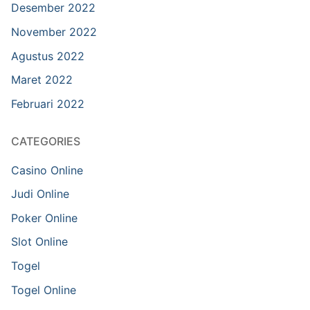
Desember 2022
November 2022
Agustus 2022
Maret 2022
Februari 2022
CATEGORIES
Casino Online
Judi Online
Poker Online
Slot Online
Togel
Togel Online