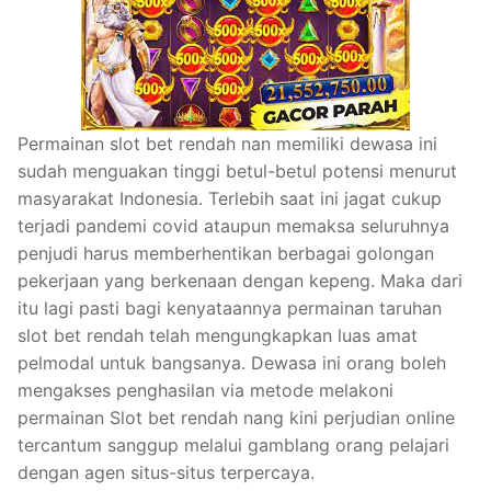
Permainan slot bet rendah nan memiliki dewasa ini
sudah menguakan tinggi betul-betul potensi menurut
masyarakat Indonesia. Terlebih saat ini jagat cukup
terjadi pandemi covid ataupun memaksa seluruhnya
penjudi harus memberhentikan berbagai golongan
pekerjaan yang berkenaan dengan kepeng. Maka dari
itu lagi pasti bagi kenyataannya permainan taruhan
slot bet rendah telah mengungkapkan luas amat
pelmodal untuk bangsanya. Dewasa ini orang boleh
mengakses penghasilan via metode melakoni
permainan Slot bet rendah nang kini perjudian online
tercantum sanggup melalui gamblang orang pelajari
dengan agen situs-situs terpercaya.