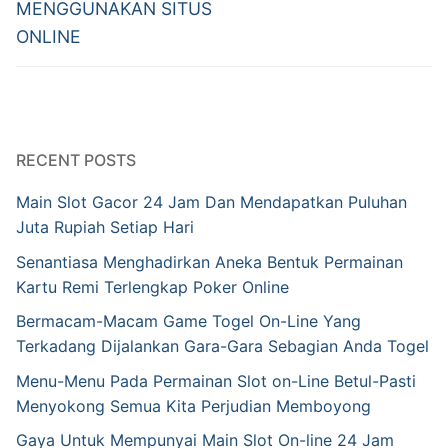
MENGGUNAKAN SITUS
ONLINE
RECENT POSTS
Main Slot Gacor 24 Jam Dan Mendapatkan Puluhan
Juta Rupiah Setiap Hari
Senantiasa Menghadirkan Aneka Bentuk Permainan
Kartu Remi Terlengkap Poker Online
Bermacam-Macam Game Togel On-Line Yang
Terkadang Dijalankan Gara-Gara Sebagian Anda Togel
Menu-Menu Pada Permainan Slot on-Line Betul-Pasti
Menyokong Semua Kita Perjudian Memboyong
Gaya Untuk Mempunyai Main Slot On-line 24 Jam