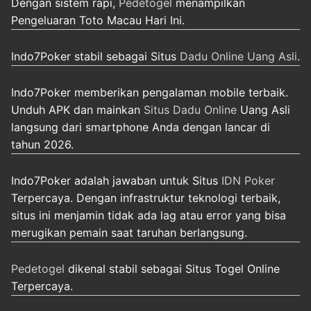
Dengan sistem rapi,
Pedetogel
menampilkan
Pengeluaran Toto Macau Hari Ini.
Indo7Poker stabil sebagai Situs
Dadu Online Uang Asli
.
Indo7Poker memberikan pengalaman mobile terbaik.
Unduh APK dan mainkan
Situs Dadu Online
Uang Asli
langsung dari smartphone Anda dengan lancar di
tahun 2026.
Indo7Poker adalah jawaban untuk Situs
IDN Poker
Terpercaya. Dengan infrastruktur teknologi terbaik,
situs ini menjamin tidak ada lag atau error yang bisa
merugikan pemain saat taruhan berlangsung.
Pedetogel
dikenal stabil sebagai Situs Togel Online
Terpercaya.