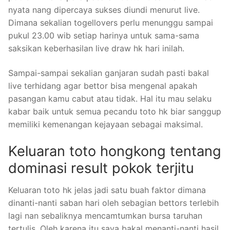
nyata nang dipercaya sukses diundi menurut live.
Dimana sekalian togellovers perlu menunggu sampai
pukul 23.00 wib setiap harinya untuk sama-sama
saksikan keberhasilan live draw hk hari inilah.
Sampai-sampai sekalian ganjaran sudah pasti bakal
live terhidang agar bettor bisa mengenal apakah
pasangan kamu cabut atau tidak. Hal itu mau selaku
kabar baik untuk semua pecandu toto hk biar sanggup
memiliki kemenangan kejayaan sebagai maksimal.
Keluaran toto hongkong tentang
dominasi result pokok terjitu
Keluaran toto hk jelas jadi satu buah faktor dimana
dinanti-nanti saban hari oleh sebagian bettors terlebih
lagi nan sebaliknya mencamtumkan bursa taruhan
tertulis. Oleh karena itu saya bakal menanti-nanti hasil