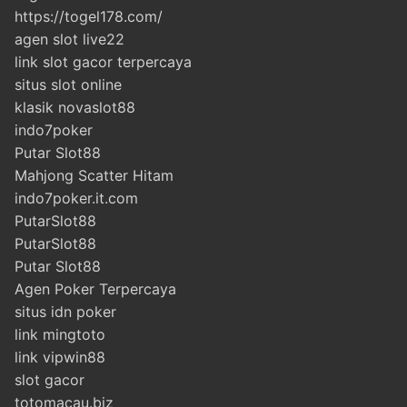
https://togel178.com/
agen slot live22
link slot gacor terpercaya
situs slot online
klasik novaslot88
indo7poker
Putar Slot88
Mahjong Scatter Hitam
indo7poker.it.com
PutarSlot88
PutarSlot88
Putar Slot88
Agen Poker Terpercaya
situs idn poker
link mingtoto
link vipwin88
slot gacor
totomacau.biz