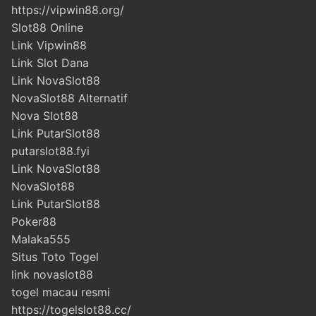
https://vipwin88.org/
Slot88 Online
Link Vipwin88
Link Slot Dana
Link NovaSlot88
NovaSlot88 Alternatif
Nova Slot88
Link PutarSlot88
putarslot88.fyi
Link NovaSlot88
NovaSlot88
Link PutarSlot88
Poker88
Malaka555
Situs Toto Togel
link novaslot88
togel macau resmi
https://togelslot88.cc/