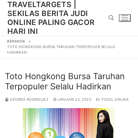
TRAVELTARGETS |
Lompat
ke
SEKILAS BERITA JUDI
konten
ONLINE PALING GACOR
HARI INI
BERANDA
Cari:
TOTO HONGKONG BURSA TARUHAN TERPOPULER SELALU
HADIRKAN
Toto Hongkong Bursa Taruhan
Terpopuler Selalu Hadirkan
GEORGE RODRIGUEZ
JANUARI 22, 2023
TOGEL ONLINE