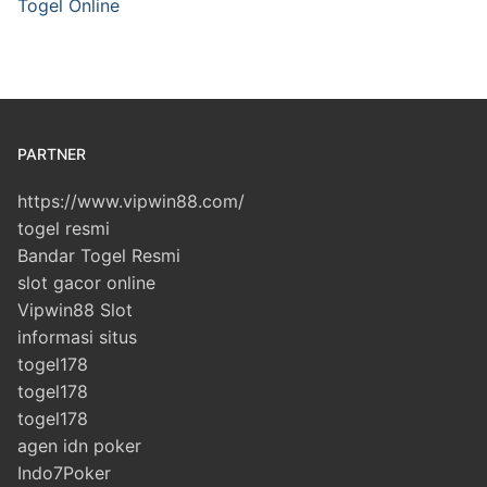
Togel Online
PARTNER
https://www.vipwin88.com/
togel resmi
Bandar Togel Resmi
slot gacor online
Vipwin88 Slot
informasi situs
togel178
togel178
togel178
agen idn poker
Indo7Poker