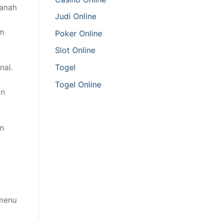
tanah
Judi Online
am
Poker Online
Slot Online
Togel
nal.
Togel Online
un
n
 menu