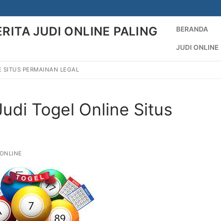
RITA JUDI ONLINE PALING
BERANDA
JUDI ONLINE
 SITUS PERMAINAN LEGAL
Cari:
di Togel Online Situs
ONLINE