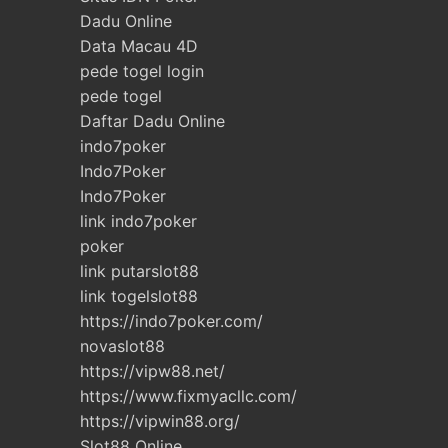
Dadu Online
Data Macau 4D
pede togel login
pede togel
Daftar Dadu Online
indo7poker
Indo7Poker
Indo7Poker
link indo7poker
poker
link putarslot88
link togelslot88
https://indo7poker.com/
novaslot88
https://vipw88.net/
https://www.fixmyacllc.com/
https://vipwin88.org/
Slot88 Online