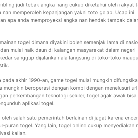
mbling judi tebak angka nang cukup diketahui oleh rakyat 
 nan memperoleh kepanjangan yakni toto gelap. Ucap ini
inan apa anda memproyeksi angka nan hendak tampak dal
rmainan togel dimana diyakini boleh semenjak lama di nasio
dan mulai naik daun di kalangan masyarakat dalam negeri
ekedar sanggup dijalankan ala langsung di toko-toko maup
tik.
pada akhir 1990-an, game togel mulai mungkin difungsika
ta mungkin beroperasi dengan kompi dengan menelusuri url
gan perkembangan teknologi seluler, togel agak awali bisa
ngunduh aplikasi togel.
 oleh salah satu pemerintah berlainan di jagat karena encer
-puran togel. Yang lain, togel online cukup menyediakan
vasi kalian.