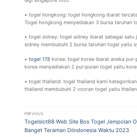
lagi singapore toto.
• togel hongkong: togel hongkong ibarat tercata
Togel hongkong menyediakan 3 bursa taruhan t
• togel sidney: togel sidney ibarat sebagai satu 
sidney membubuhi 2 bursa taruhan togel yaitu s
•
togel 178
korea: togel korea ibarat aneka pur-p
korea menyediakan 2 pur-puran togel yaitu kore
• togel thailand: togel thailand kami kategorika
thailand membubuhi 2 vooran togel yaitu thailan
Navigasi
PREVIOUS
Previous
pos
Togelslot88 Web Site Bos Togel Jempolan O
post:
Banget Teraman Diindonesia Waktu 2023