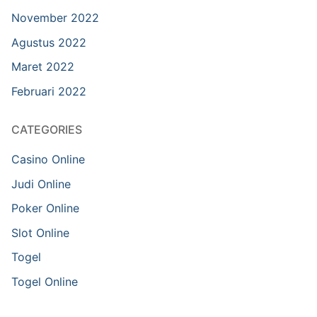
November 2022
Agustus 2022
Maret 2022
Februari 2022
CATEGORIES
Casino Online
Judi Online
Poker Online
Slot Online
Togel
Togel Online