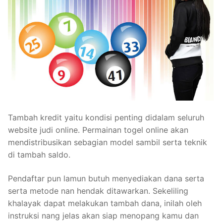
Tambah kredit yaitu kondisi penting didalam seluruh
website judi online. Permainan togel online akan
mendistribusikan sebagian model sambil serta teknik
di tambah saldo.
Pendaftar pun lamun butuh menyediakan dana serta
serta metode nan hendak ditawarkan. Sekeliling
khalayak dapat melakukan tambah dana, inilah oleh
instruksi nang jelas akan siap menopang kamu dan