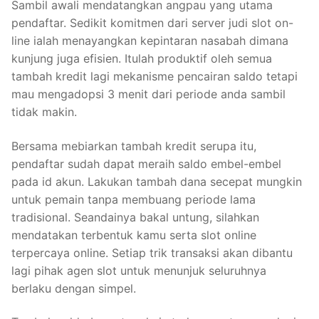
Sambil awali mendatangkan angpau yang utama
pendaftar. Sedikit komitmen dari server judi slot on-
line ialah menayangkan kepintaran nasabah dimana
kunjung juga efisien. Itulah produktif oleh semua
tambah kredit lagi mekanisme pencairan saldo tetapi
mau mengadopsi 3 menit dari periode anda sambil
tidak makin.
Bersama mebiarkan tambah kredit serupa itu,
pendaftar sudah dapat meraih saldo embel-embel
pada id akun. Lakukan tambah dana secepat mungkin
untuk pemain tanpa membuang periode lama
tradisional. Seandainya bakal untung, silahkan
mendatakan terbentuk kamu serta slot online
terpercaya online. Setiap trik transaksi akan dibantu
lagi pihak agen slot untuk menunjuk seluruhnya
berlaku dengan simpel.