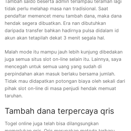
Tambah saldo beserta admin terlampau teraman lagi
tidak perlu melahap masa nan tradisional. Saat
pendaftar memencet menu tambah dana, maka dana
hendak segera dibuatkan. Era nan dibutuhkan
daripada transfer bahkan hadirnya pulsa didalam id
akun akan tetapilah dekat 3 menit segala hal.
Malah mode itu mampu jauh lebih kunjung dibedakan
juga semua situs slot on-line selain itu. Lainnya, saya
mencegah untuk semua uang yang sudah di
perpindahan akan masuk berlaku bersama jumlah.
Tidak mau didapatkan potongan biaya oleh sekali dari
pihak slot on-line di masa penjudi hendak memuat
taruhan.
Tambah dana terpercaya qris
Togel online juga telah bisa dilangsungkan
memerlukan qris. Qris merupakan metode terbaru