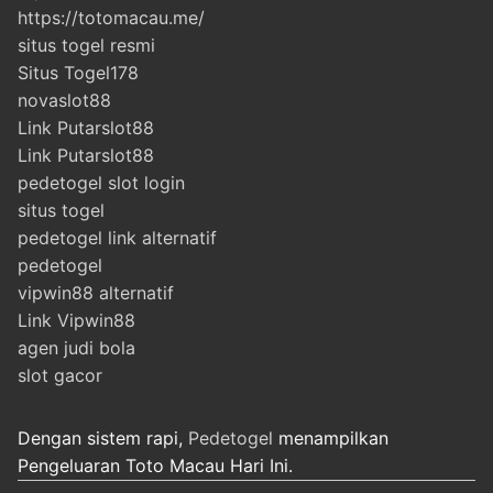
https://totomacau.me/
situs togel resmi
Situs Togel178
novaslot88
Link Putarslot88
Link Putarslot88
pedetogel slot login
situs togel
pedetogel link alternatif
pedetogel
vipwin88 alternatif
Link Vipwin88
agen judi bola
slot gacor
Dengan sistem rapi,
Pedetogel
menampilkan
Pengeluaran Toto Macau Hari Ini.